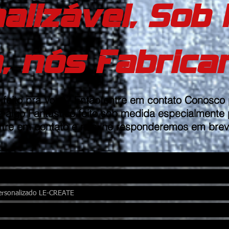
alizável, Sob 
, nós Fabric
 feito pra Você? Então entre em contato Conosco
e algo Fantástico feito sob medida especialmente
tre em contato e nós lhe responderemos em brev