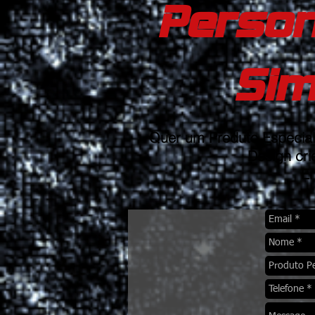
Person
Sim
Quer um Produto Especial
Design cri
En