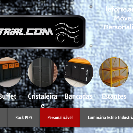
leforte.
Móveis
Personal
Buffet
Cristaleiras
Bancadas
Estantes
e
Armários
l
Rack PIPE
Personalizável
Luminária Estilo Industri