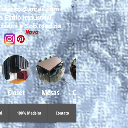
armarios@gmail.com
 Estilo Industrial
izados e Sob Medida
Novo
Closet
Mesas
Carrinho
Luminár
Gourmet
al
100% Madeira
Contato