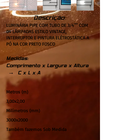
Descrição:
LUMINÁRIA PIPE COM TUBO DE 3/4"" COM
04 LÂMPADAS ESTILO VINTAGE,
INTERRUPTOR E PINTURA ELÉTROSTÁTICA A
PÓ NA COR PRETO FOSCO
Medidas:
Comprimento x Largura x Altura
→ C x L x A
Metros (m)
3,00x2,00
Milímetros (mm)
3000x2000
Também fazemos Sob Medida