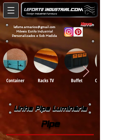
Novo
leforte.armarios@gmail.com
Móveis Estilo Industrial
Personalizados e Sob Medida
Container
Racks TV
Buffet
Cristaleiras e
Armários
Linha Pipe Luminária
Pipe