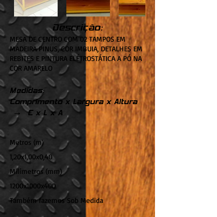
Descrição:
MESA DE CENTRO COM 02 TAMPOS EM
MADEIRA PINUS, COR IMBUIA, DETALHES EM
REBITES E PINTURA ELÉTROSTÁTICA A PÓ NA
COR AMARELO
Medidas:
Comprimento x Largura x Altura
→ C x L x A
Metros (m)
1,20x1,00x0,40
Milímetros (mm)
1200x1000x400
Também fazemos Sob Medida