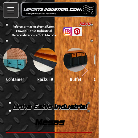
Novo
leforte.armarios@gmail.com
Móveis Estilo Industrial
Personalizados e Sob Medida
Container
Racks TV
Buffet
Cristaleiras e
Armários
Linha Estilo Industrial
Mesas