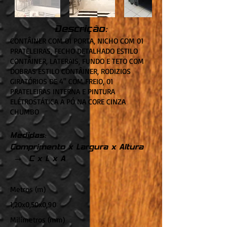
Descrição:
CONTÂINER COM 01 PORTA, NICHO COM 01
PRATELEIRAS, FECHO DETALHADO ESTILO
CONTÂINER, LATERAIS, FUNDO E TETO COM
DOBRAS ESTILO CONTÂINER, RODIZIOS
GIRATÓRIOS DE 4'' COM FREIO, 01
PRATELEIRAS INTERNA E PINTURA
ELÉTROSTÁTICA A PÓ NA CORE CINZA
CHUMBO
Medidas:
Comprimento x Largura x Altura
→ C x L x A
Metros (m)
1,20x0,50x0,90
Milímetros (mm)