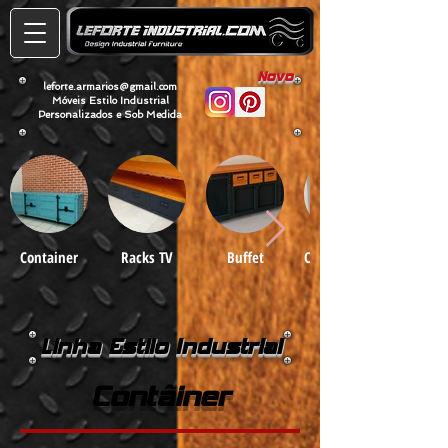
Novo
leforte.armarios@gmail.com
Móveis Estilo Industrial
Personalizados e Sob Medida
Container
Racks TV
Buffet
Cristaleiras e
Armários
Linha Estilo Industrial
Contâiner