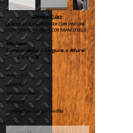
Descrição:
QUADRO ESTILO CONTÂINER COM PINTURA
ELÉTROSTÁTICA A PÓ NA COR BRANCO GELO
Medidas:
Comprimento x Largura x Altura
→ C x L x A
Metros (m)
2,00x0,90
Milímetros (mm)
2000x900
Também fazemos Sob Medida