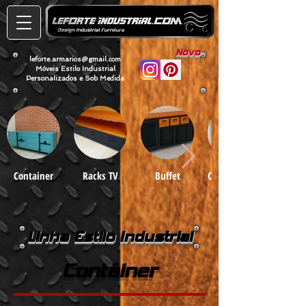
Novo
leforte.armarios@gmail.com
Móveis Estilo Industrial
Personalizados e Sob Medida
Container
Racks TV
Buffet
Cristaleiras e
Armários
Linha Estilo Industrial
Contâiner